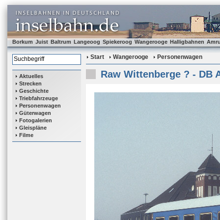
Borkum
Juist
Baltrum
Langeoog
Spiekeroog
Wangerooge
Halligbahnen
Amr
Start
Wangerooge
Personenwagen
Raw Wittenberge ? - DB 
Aktuelles
Strecken
Geschichte
Triebfahrzeuge
Personenwagen
Güterwagen
Fotogalerien
Gleispläne
Filme