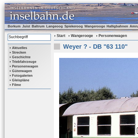
Borkum
Juist
Baltrum
Langeoog
Spiekeroog
Wangerooge
Halligbahnen
Amr
Start
Wangerooge
Personenwagen
Weyer ? - DB "63 110"
Aktuelles
Strecken
Geschichte
Triebfahrzeuge
Personenwagen
Güterwagen
Fotogalerien
Gleispläne
Filme