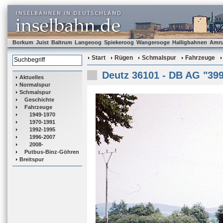
Borkum
Juist
Baltrum
Langeoog
Spiekeroog
Wangerooge
Halligbahnen
Amr
Start
Rügen
Schmalspur
Fahrzeuge
Deutz 36101 - DB AG "399
Aktuelles
Normalspur
Schmalspur
Geschichte
Fahrzeuge
1949-1970
1970-1991
1992-1995
1996-2007
2008-
Putbus-Binz-Göhren
Breitspur