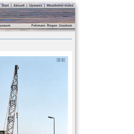
Start
|
Aktuell
|
Updates
|
Mitarbeiter-Index
useum
Fehmarn
Rügen
Usedom