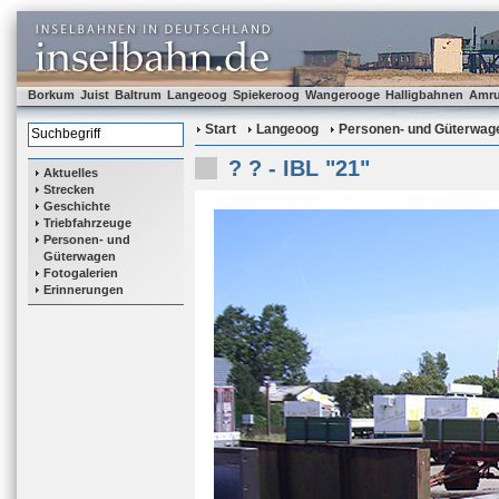
Borkum
Juist
Baltrum
Langeoog
Spiekeroog
Wangerooge
Halligbahnen
Amr
Start
Langeoog
Personen- und Güterwag
? ? - IBL "21"
Aktuelles
Strecken
Geschichte
Triebfahrzeuge
Personen- und
Güterwagen
Fotogalerien
Erinnerungen