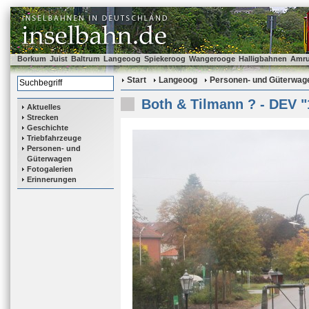
Borkum
Juist
Baltrum
Langeoog
Spiekeroog
Wangerooge
Halligbahnen
Amr
Start
Langeoog
Personen- und Güterwag
Both & Tilmann ? - DEV "
Aktuelles
Strecken
Geschichte
Triebfahrzeuge
Personen- und
Güterwagen
Fotogalerien
Erinnerungen