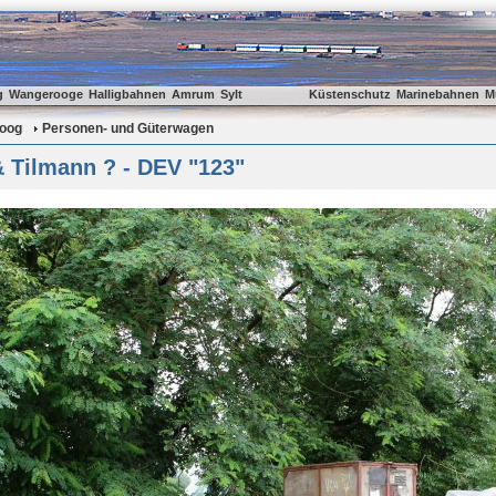
g
Wangerooge
Halligbahnen
Amrum
Sylt
Küstenschutz
Marinebahnen
M
oog
Personen- und Güterwagen
 Tilmann ? - DEV "123"