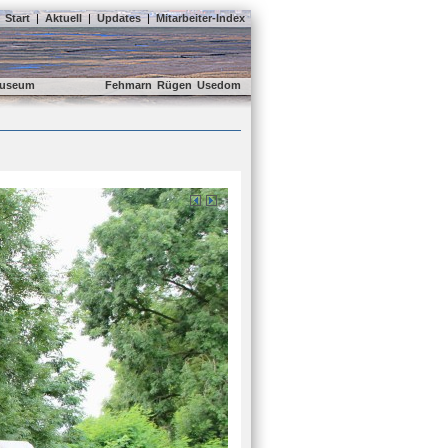
Start
|
Aktuell
|
Updates
|
Mitarbeiter-Index
useum
Fehmarn
Rügen
Usedom