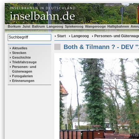
Borkum
Juist
Baltrum
Langeoog
Spiekeroog
Wangerooge
Halligbahnen
Amr
Start
Langeoog
Personen- und Güterwag
Both & Tilmann ? - DEV "
Aktuelles
Strecken
Geschichte
Triebfahrzeuge
Personen- und
Güterwagen
Fotogalerien
Erinnerungen