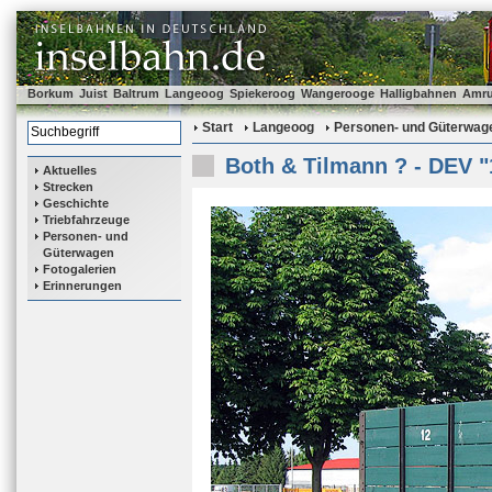
Borkum
Juist
Baltrum
Langeoog
Spiekeroog
Wangerooge
Halligbahnen
Amr
Start
Langeoog
Personen- und Güterwag
Both & Tilmann ? - DEV "
Aktuelles
Strecken
Geschichte
Triebfahrzeuge
Personen- und
Güterwagen
Fotogalerien
Erinnerungen