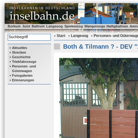
Borkum
Juist
Baltrum
Langeoog
Spiekeroog
Wangerooge
Halligbahnen
Amr
Start
Langeoog
Personen- und Güterwag
Both & Tilmann ? - DEV "
Aktuelles
Strecken
Geschichte
Triebfahrzeuge
Personen- und
Güterwagen
Fotogalerien
Erinnerungen