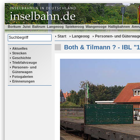
Borkum
Juist
Baltrum
Langeoog
Spiekeroog
Wangerooge
Halligbahnen
Amr
Start
Langeoog
Personen- und Güterwag
Both & Tilmann ? - IBL "
Aktuelles
Strecken
Geschichte
Triebfahrzeuge
Personen- und
Güterwagen
Fotogalerien
Erinnerungen