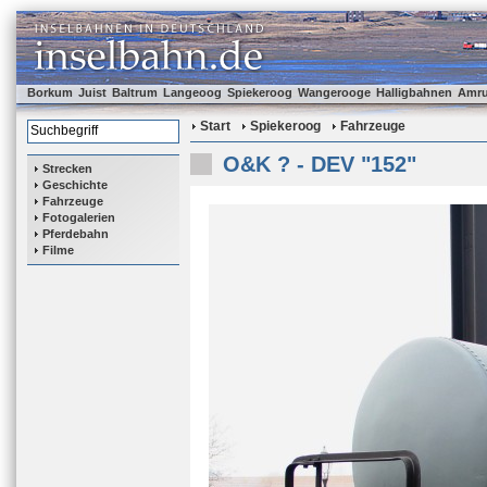
Borkum
Juist
Baltrum
Langeoog
Spiekeroog
Wangerooge
Halligbahnen
Amr
Start
Spiekeroog
Fahrzeuge
O&K ? - DEV "152"
Strecken
Geschichte
Fahrzeuge
Fotogalerien
Pferdebahn
Filme