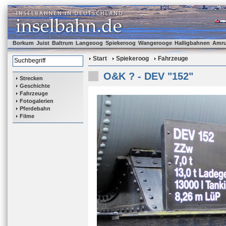
Borkum
Juist
Baltrum
Langeoog
Spiekeroog
Wangerooge
Halligbahnen
Amr
Start
Spiekeroog
Fahrzeuge
O&K ? - DEV "152"
Strecken
Geschichte
Fahrzeuge
Fotogalerien
Pferdebahn
Filme