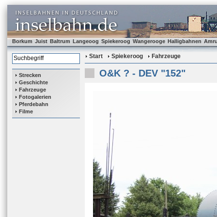
Borkum
Juist
Baltrum
Langeoog
Spiekeroog
Wangerooge
Halligbahnen
Amr
Start
Spiekeroog
Fahrzeuge
O&K ? - DEV "152"
Strecken
Geschichte
Fahrzeuge
Fotogalerien
Pferdebahn
Filme