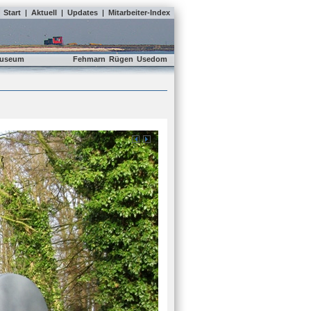
Start
|
Aktuell
|
Updates
|
Mitarbeiter-Index
useum
Fehmarn
Rügen
Usedom