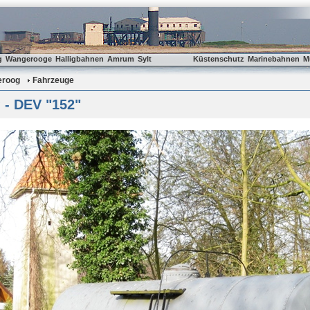
g
Wangerooge
Halligbahnen
Amrum
Sylt
Küstenschutz
Marinebahnen
M
eroog
Fahrzeuge
 - DEV "152"