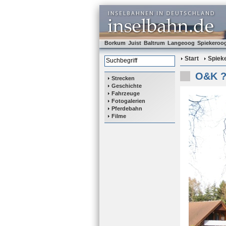
Borkum
Juist
Baltrum
Langeoog
Spiekeroo
Start
Spiek
O&K ?
Strecken
Geschichte
Fahrzeuge
Fotogalerien
Pferdebahn
Filme