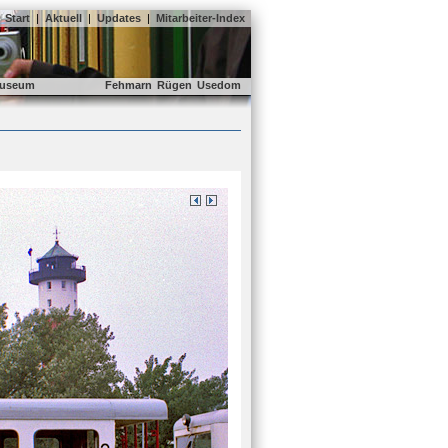
Start
|
Aktuell
|
Updates
|
Mitarbeiter-Index
useum
Fehmarn
Rügen
Usedom