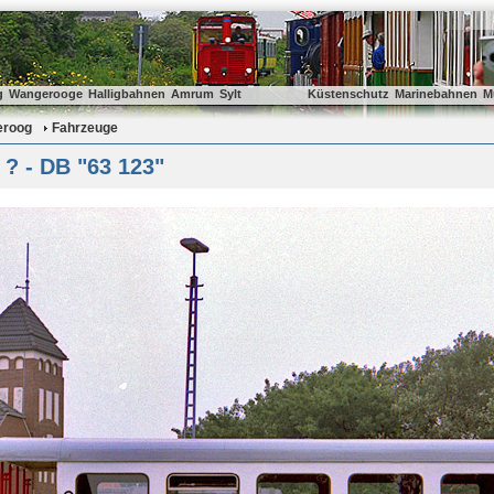
g
Wangerooge
Halligbahnen
Amrum
Sylt
Küstenschutz
Marinebahnen
M
eroog
Fahrzeuge
? - DB "63 123"