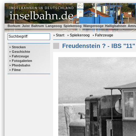
Borkum
Juist
Baltrum
Langeoog
Spiekeroog
Wangerooge
Halligbahnen
Amr
Start
Spiekeroog
Fahrzeuge
Freudenstein ? - IBS "11"
Strecken
Geschichte
Fahrzeuge
Fotogalerien
Pferdebahn
Filme