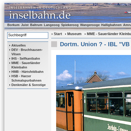
Borkum
Juist
Baltrum
Langeoog
Spiekeroog
Wangerooge
Halligbahnen
Amr
Start
Museum
MME - Sauerländer Kleinb
Dortm. Union ? - IBL "VB
Aktuelles
DEV - Bruchhausen-
Vilsen
IHS - Selfkantbahn
MME - Sauerländer
Kleinbahn
HMB - Härtsfeldbahn
HSB - Harzer
Schmalspurbahnen
Denkmäler & Sonstige