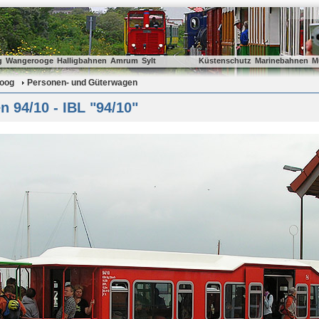
g
Wangerooge
Halligbahnen
Amrum
Sylt
Küstenschutz
Marinebahnen
M
oog
Personen- und Güterwagen
 94/10 - IBL "94/10"