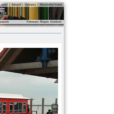
Start
|
Aktuell
|
Updates
|
Mitarbeiter-Index
useum
Fehmarn
Rügen
Usedom