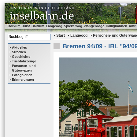
Borkum
Juist
Baltrum
Langeoog
Spiekeroog
Wangerooge
Halligbahnen
Amr
Start
Langeoog
Personen- und Güterwag
Bremen 94/09 - IBL "94/0
Aktuelles
Strecken
Geschichte
Triebfahrzeuge
Personen- und
Güterwagen
Fotogalerien
Erinnerungen