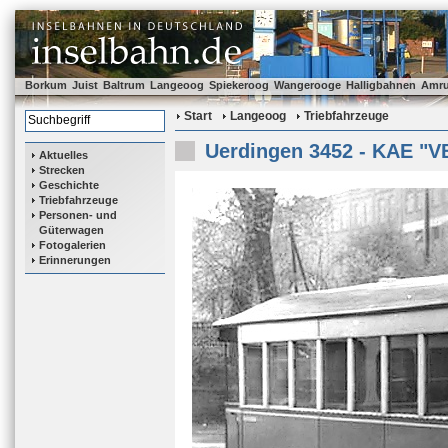
Borkum
Juist
Baltrum
Langeoog
Spiekeroog
Wangerooge
Halligbahnen
Amr
Start
Langeoog
Triebfahrzeuge
Uerdingen 3452 - KAE "VB
Aktuelles
Strecken
Geschichte
Triebfahrzeuge
Personen- und
Güterwagen
Fotogalerien
Erinnerungen