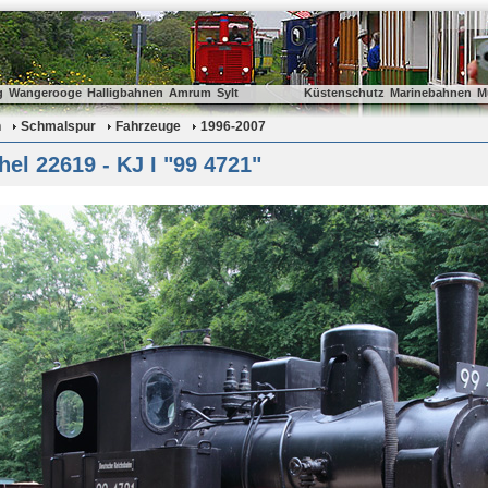
g
Wangerooge
Halligbahnen
Amrum
Sylt
Küstenschutz
Marinebahnen
M
n
Schmalspur
Fahrzeuge
1996-2007
el 22619 - KJ I "99 4721"