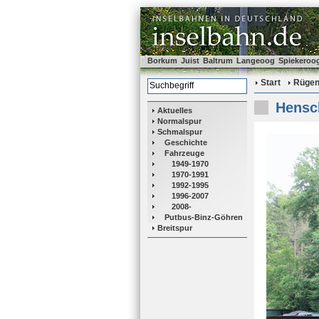
Borkum
Juist
Baltrum
Langeoog
Spiekeroo
Start
Rüge
Hensch
Aktuelles
Normalspur
Schmalspur
Geschichte
Fahrzeuge
1949-1970
1970-1991
1992-1995
1996-2007
2008-
Putbus-Binz-Göhren
Breitspur