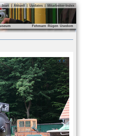
Start
|
Aktuell
|
Updates
|
Mitarbeiter-Index
useum
Fehmarn
Rügen
Usedom