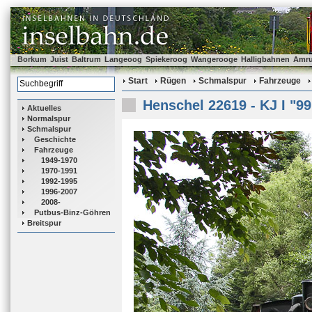
Borkum
Juist
Baltrum
Langeoog
Spiekeroog
Wangerooge
Halligbahnen
Amr
Start
Rügen
Schmalspur
Fahrzeuge
Henschel 22619 - KJ I "99
Aktuelles
Normalspur
Schmalspur
Geschichte
Fahrzeuge
1949-1970
1970-1991
1992-1995
1996-2007
2008-
Putbus-Binz-Göhren
Breitspur