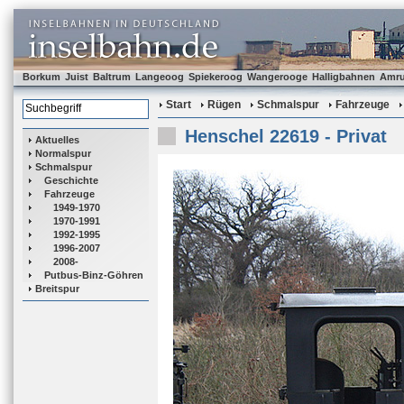
Borkum
Juist
Baltrum
Langeoog
Spiekeroog
Wangerooge
Halligbahnen
Amr
Start
Rügen
Schmalspur
Fahrzeuge
Henschel 22619 - Privat
Aktuelles
Normalspur
Schmalspur
Geschichte
Fahrzeuge
1949-1970
1970-1991
1992-1995
1996-2007
2008-
Putbus-Binz-Göhren
Breitspur