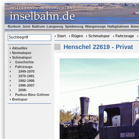
Borkum
Juist
Baltrum
Langeoog
Spiekeroog
Wangerooge
Halligbahnen
Amr
Start
Rügen
Schmalspur
Fahrzeuge
Henschel 22619 - Privat
Aktuelles
Normalspur
Schmalspur
Geschichte
Fahrzeuge
1949-1970
1970-1991
1992-1995
1996-2007
2008-
Putbus-Binz-Göhren
Breitspur