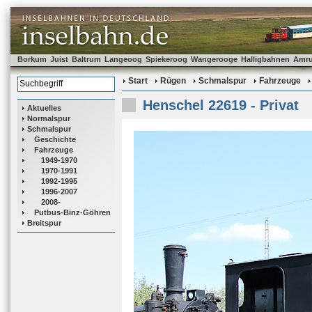
Borkum
Juist
Baltrum
Langeoog
Spiekeroog
Wangerooge
Halligbahnen
Amr
Start
Rügen
Schmalspur
Fahrzeuge
Henschel 22619 - Privat
Aktuelles
Normalspur
Schmalspur
Geschichte
Fahrzeuge
1949-1970
1970-1991
1992-1995
1996-2007
2008-
Putbus-Binz-Göhren
Breitspur