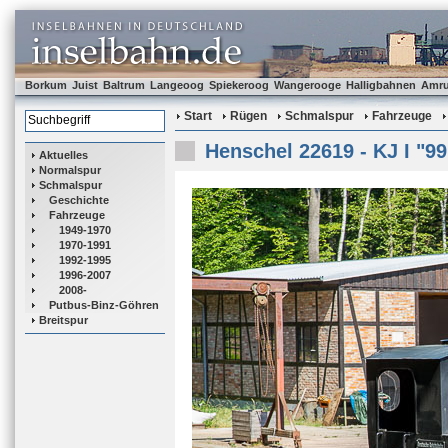
Borkum
Juist
Baltrum
Langeoog
Spiekeroog
Wangerooge
Halligbahnen
Amr
Start
Rügen
Schmalspur
Fahrzeuge
Henschel 22619 - KJ I "99
Aktuelles
Normalspur
Schmalspur
Geschichte
Fahrzeuge
1949-1970
1970-1991
1992-1995
1996-2007
2008-
Putbus-Binz-Göhren
Breitspur