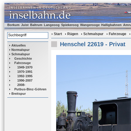
Borkum
Juist
Baltrum
Langeoog
Spiekeroog
Wangerooge
Halligbahnen
Amr
Start
Rügen
Schmalspur
Fahrzeuge
Henschel 22619 - Privat
Aktuelles
Normalspur
Schmalspur
Geschichte
Fahrzeuge
1949-1970
1970-1991
1992-1995
1996-2007
2008-
Putbus-Binz-Göhren
Breitspur