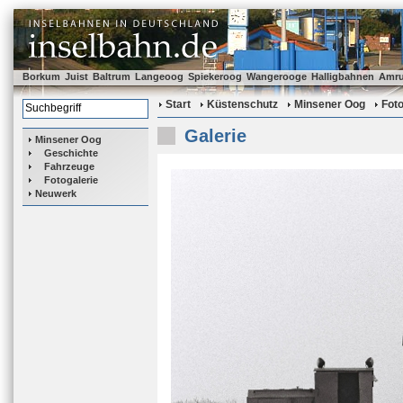
Borkum
Juist
Baltrum
Langeoog
Spiekeroog
Wangerooge
Halligbahnen
Amr
Start
Küstenschutz
Minsener Oog
Foto
Galerie
Minsener Oog
Geschichte
Fahrzeuge
Fotogalerie
Neuwerk