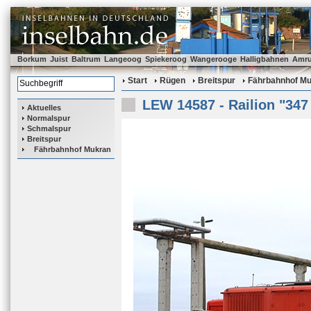
Borkum
Juist
Baltrum
Langeoog
Spiekeroog
Wangerooge
Halligbahnen
Amr
Start
Rügen
Breitspur
Fährbahnhof M
LEW 14587 - Railion "347
Aktuelles
Normalspur
Schmalspur
Breitspur
Fährbahnhof Mukran