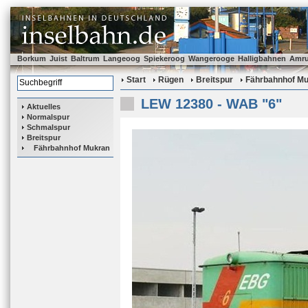
Borkum
Juist
Baltrum
Langeoog
Spiekeroog
Wangerooge
Halligbahnen
Amr
Start
Rügen
Breitspur
Fährbahnhof M
LEW 12380 - WAB "6"
Aktuelles
Normalspur
Schmalspur
Breitspur
Fährbahnhof Mukran