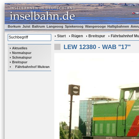
Borkum
Juist
Baltrum
Langeoog
Spiekeroog
Wangerooge
Halligbahnen
Amr
Start
Rügen
Breitspur
Fährbahnhof M
LEW 12380 - WAB "17"
Aktuelles
Normalspur
Schmalspur
Breitspur
Fährbahnhof Mukran