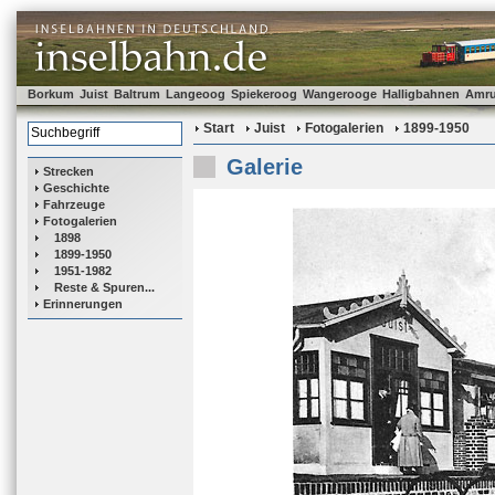
Borkum
Juist
Baltrum
Langeoog
Spiekeroog
Wangerooge
Halligbahnen
Amr
Start
Juist
Fotogalerien
1899-1950
Galerie
Strecken
Geschichte
Fahrzeuge
Fotogalerien
1898
1899-1950
1951-1982
Reste & Spuren...
Erinnerungen