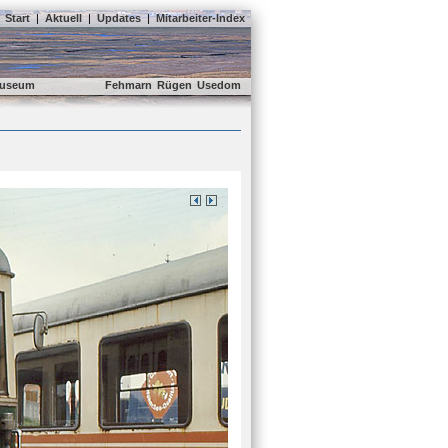
Start
|
Aktuell
|
Updates
|
Mitarbeiter-Index
useum
Fehmarn
Rügen
Usedom