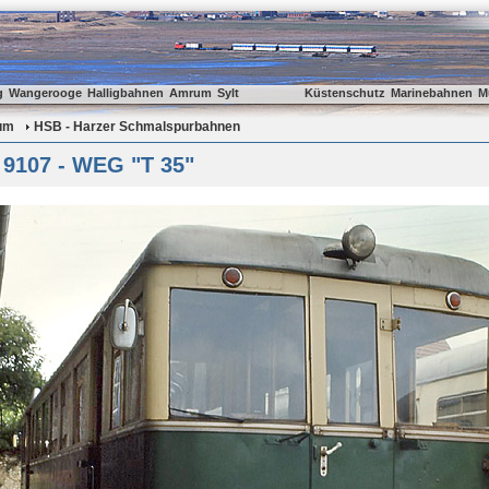
g
Wangerooge
Halligbahnen
Amrum
Sylt
Küstenschutz
Marinebahnen
M
um
HSB - Harzer Schmalspurbahnen
 9107 - WEG "T 35"