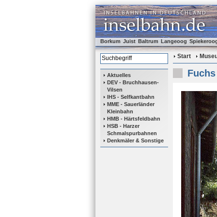
Borkum
Juist
Baltrum
Langeoog
Spiekeroo
Start
Muse
Fuchs
Aktuelles
DEV - Bruchhausen-
Vilsen
IHS - Selfkantbahn
MME - Sauerländer
Kleinbahn
HMB - Härtsfeldbahn
HSB - Harzer
Schmalspurbahnen
Denkmäler & Sonstige