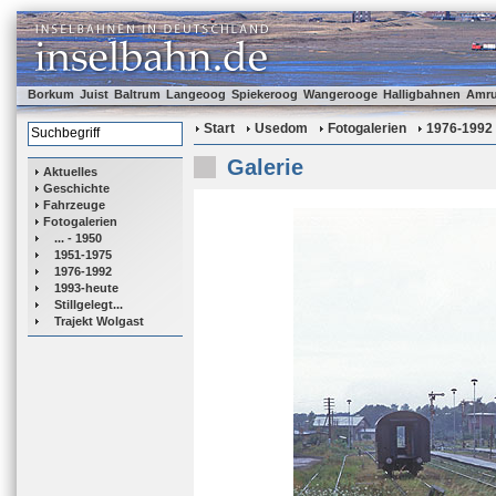
Borkum
Juist
Baltrum
Langeoog
Spiekeroog
Wangerooge
Halligbahnen
Amr
Start
Usedom
Fotogalerien
1976-1992
Galerie
Aktuelles
Geschichte
Fahrzeuge
Fotogalerien
... - 1950
1951-1975
1976-1992
1993-heute
Stillgelegt...
Trajekt Wolgast