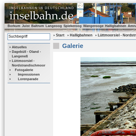
Borkum
Juist
Baltrum
Langeoog
Spiekeroog
Wangerooge
Halligbahnen
Amr
Start
Halligbahnen
Lüttmoorsiel - Nords
Galerie
Aktuelles
Dagebüll - Oland -
Langeneß
Lüttmoorsiel -
Nordstrandischmoor
Fotogalerie
Impressionen
Lorenparade