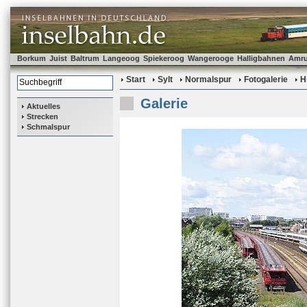
Borkum
Juist
Baltrum
Langeoog
Spiekeroog
Wangerooge
Halligbahnen
Amr
Start
Sylt
Normalspur
Fotogalerie
H
Galerie
Aktuelles
Strecken
Schmalspur