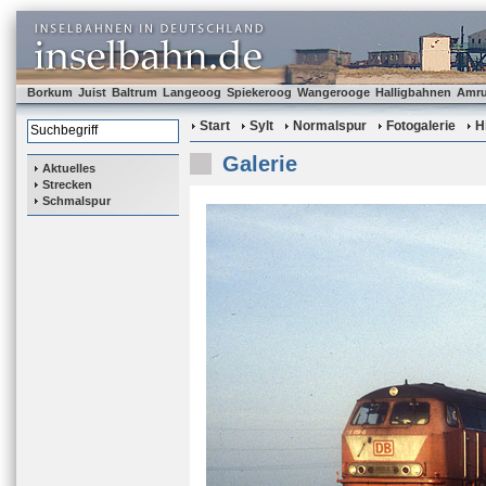
Borkum
Juist
Baltrum
Langeoog
Spiekeroog
Wangerooge
Halligbahnen
Amr
Start
Sylt
Normalspur
Fotogalerie
H
Galerie
Aktuelles
Strecken
Schmalspur