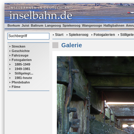
Borkum
Juist
Baltrum
Langeoog
Spiekeroog
Wangerooge
Halligbahnen
Amr
Start
Spiekeroog
Fotogalerien
Stillgele
Galerie
Strecken
Geschichte
Fahrzeuge
Fotogalerien
1885-1949
1949-1981
Stillgelegt...
1981-heute
Pferdebahn
Filme