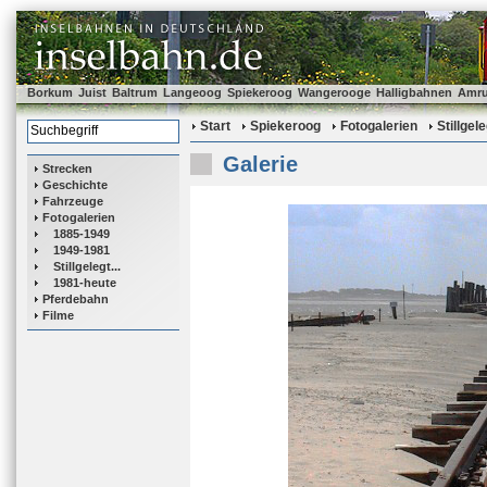
Borkum
Juist
Baltrum
Langeoog
Spiekeroog
Wangerooge
Halligbahnen
Amr
Start
Spiekeroog
Fotogalerien
Stillgele
Galerie
Strecken
Geschichte
Fahrzeuge
Fotogalerien
1885-1949
1949-1981
Stillgelegt...
1981-heute
Pferdebahn
Filme