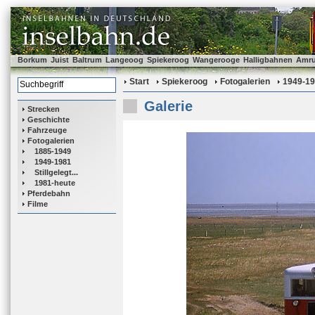
Borkum
Juist
Baltrum
Langeoog
Spiekeroog
Wangerooge
Halligbahnen
Amr
Start
Spiekeroog
Fotogalerien
1949-1
Galerie
Strecken
Geschichte
Fahrzeuge
Fotogalerien
1885-1949
1949-1981
Stillgelegt...
1981-heute
Pferdebahn
Filme