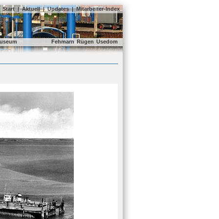
Start
|
Aktuell
|
Updates
|
Mitarbeiter-Index
useum
Fehmarn
Rügen
Usedom