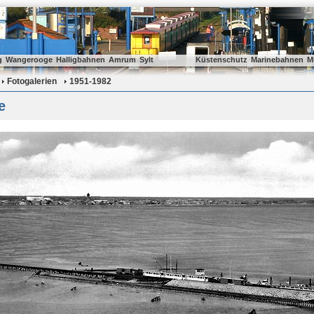
g
Wangerooge
Halligbahnen
Amrum
Sylt
Küstenschutz
Marinebahnen
M
Fotogalerien
1951-1982
e