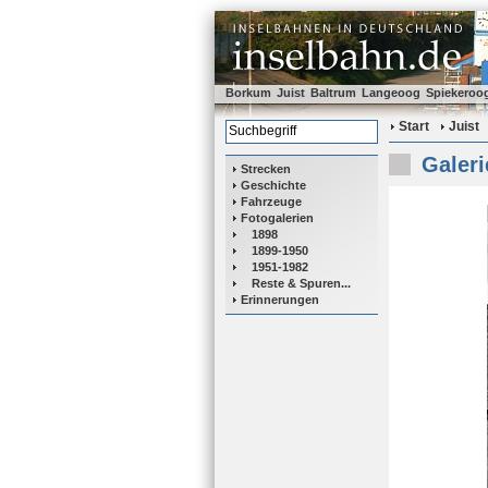
Borkum
Juist
Baltrum
Langeoog
Spiekeroo
Start
Juist
Galeri
Strecken
Geschichte
Fahrzeuge
Fotogalerien
1898
1899-1950
1951-1982
Reste & Spuren...
Erinnerungen