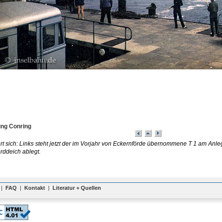
ng Conring
t sich: Links steht jetzt der im Vorjahr von Eckernförde übernommene T 1 am Anleger 
rddeich ablegt.
|
FAQ
|
Kontakt
|
Literatur + Quellen