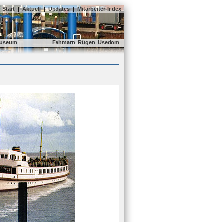
Start
|
Aktuell
|
Updates
|
Mitarbeiter-Index
useum
Fehmarn
Rügen
Usedom