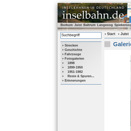
Borkum
Juist
Baltrum
Langeoog
Spiekeroo
Start
Juist
Galeri
Strecken
Geschichte
Fahrzeuge
Fotogalerien
1898
1899-1950
1951-1982
Reste & Spuren...
Erinnerungen