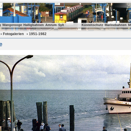
g
Wangerooge
Halligbahnen
Amrum
Sylt
Küstenschutz
Marinebahnen
M
Fotogalerien
1951-1982
e