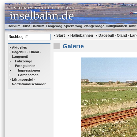
Borkum
Juist
Baltrum
Langeoog
Spiekeroog
Wangerooge
Halligbahnen
Amr
Start
Halligbahnen
Dagebüll - Oland - La
Galerie
Aktuelles
Dagebüll - Oland -
Langeneß
Fahrzeuge
Fotogalerien
Impressionen
Lorenparade
Lüttmoorsiel -
Nordstrandischmoor