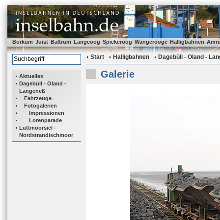
Borkum
Juist
Baltrum
Langeoog
Spiekeroog
Wangerooge
Halligbahnen
Amr
Start
Halligbahnen
Dagebüll - Oland - La
Galerie
Aktuelles
Dagebüll - Oland -
Langeneß
Fahrzeuge
Fotogalerien
Impressionen
Lorenparade
Lüttmoorsiel -
Nordstrandischmoor