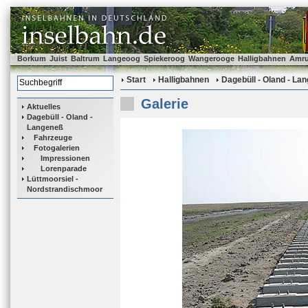
Borkum
Juist
Baltrum
Langeoog
Spiekeroog
Wangerooge
Halligbahnen
Amr
Start
Halligbahnen
Dagebüll - Oland - La
Galerie
Aktuelles
Dagebüll - Oland -
Langeneß
Fahrzeuge
Fotogalerien
Impressionen
Lorenparade
Lüttmoorsiel -
Nordstrandischmoor