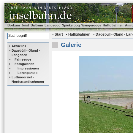
Borkum
Juist
Baltrum
Langeoog
Spiekeroog
Wangerooge
Halligbahnen
Amr
Start
Halligbahnen
Dagebüll - Oland - La
Galerie
Aktuelles
Dagebüll - Oland -
Langeneß
Fahrzeuge
Fotogalerien
Impressionen
Lorenparade
Lüttmoorsiel -
Nordstrandischmoor