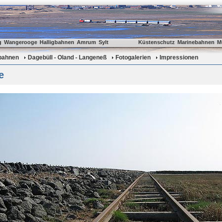
g
Wangerooge
Halligbahnen
Amrum
Sylt
Küstenschutz
Marinebahnen
M
gbahnen
Dagebüll - Oland - Langeneß
Fotogalerien
Impressionen
e