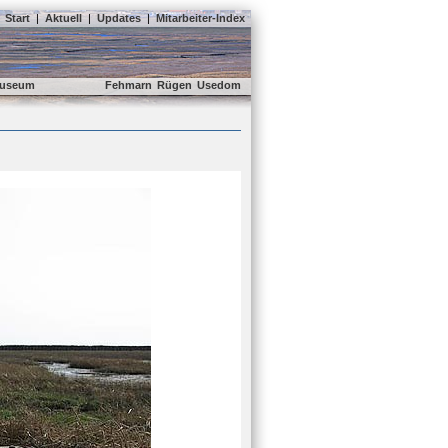
Start
|
Aktuell
|
Updates
|
Mitarbeiter-Index
useum
Fehmarn
Rügen
Usedom