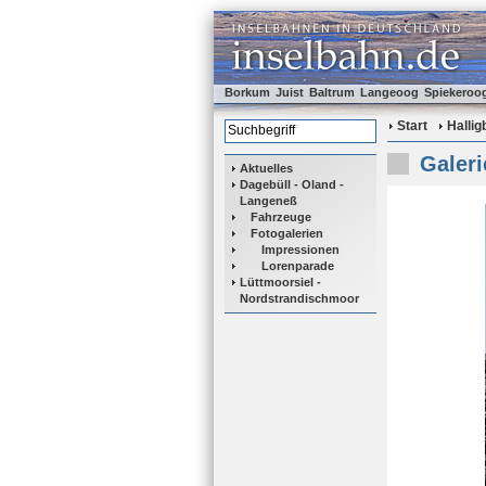
Borkum
Juist
Baltrum
Langeoog
Spiekeroo
Start
Halli
Galeri
Aktuelles
Dagebüll - Oland -
Langeneß
Fahrzeuge
Fotogalerien
Impressionen
Lorenparade
Lüttmoorsiel -
Nordstrandischmoor