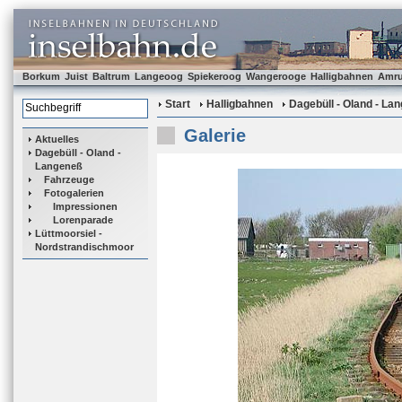
Borkum
Juist
Baltrum
Langeoog
Spiekeroog
Wangerooge
Halligbahnen
Amr
Start
Halligbahnen
Dagebüll - Oland - La
Galerie
Aktuelles
Dagebüll - Oland -
Langeneß
Fahrzeuge
Fotogalerien
Impressionen
Lorenparade
Lüttmoorsiel -
Nordstrandischmoor