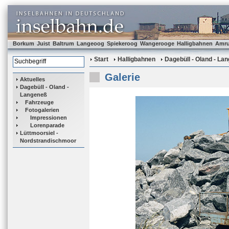
Borkum
Juist
Baltrum
Langeoog
Spiekeroog
Wangerooge
Halligbahnen
Amr
Start
Halligbahnen
Dagebüll - Oland - La
Galerie
Aktuelles
Dagebüll - Oland -
Langeneß
Fahrzeuge
Fotogalerien
Impressionen
Lorenparade
Lüttmoorsiel -
Nordstrandischmoor